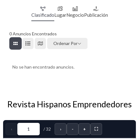
Clasificado
Lugar
Negocio
Publicación
0
Anuncios Encontrados
Ordenar Por
No se han encontrado anuncios.
Revista Hispanos Emprendedores
‹
/
32
›
-
+
⛶