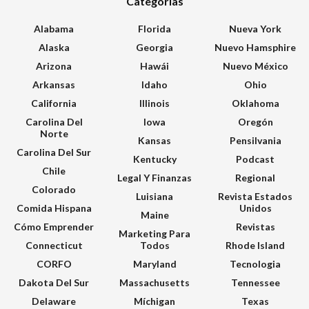
Categorías
Alabama
Florida
Nueva York
Alaska
Georgia
Nuevo Hamsphire
Arizona
Hawái
Nuevo México
Arkansas
Idaho
Ohio
California
Illinois
Oklahoma
Carolina Del
Iowa
Oregón
Norte
Kansas
Pensilvania
Carolina Del Sur
Kentucky
Podcast
Chile
Legal Y Finanzas
Regional
Colorado
Luisiana
Revista Estados
Comida Hispana
Unidos
Maine
Cómo Emprender
Revistas
Marketing Para
Connecticut
Todos
Rhode Island
CORFO
Maryland
Tecnologia
Dakota Del Sur
Massachusetts
Tennessee
Delaware
Míchigan
Texas