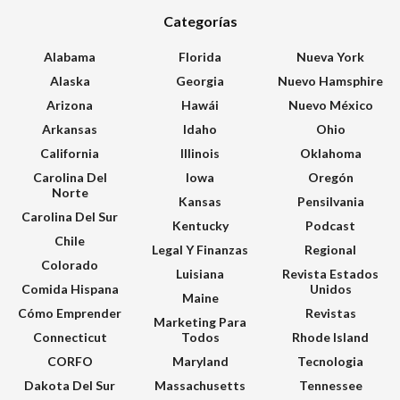
Categorías
Alabama
Florida
Nueva York
Alaska
Georgia
Nuevo Hamsphire
Arizona
Hawái
Nuevo México
Arkansas
Idaho
Ohio
California
Illinois
Oklahoma
Carolina Del
Iowa
Oregón
Norte
Kansas
Pensilvania
Carolina Del Sur
Kentucky
Podcast
Chile
Legal Y Finanzas
Regional
Colorado
Luisiana
Revista Estados
Comida Hispana
Unidos
Maine
Cómo Emprender
Revistas
Marketing Para
Connecticut
Todos
Rhode Island
CORFO
Maryland
Tecnologia
Dakota Del Sur
Massachusetts
Tennessee