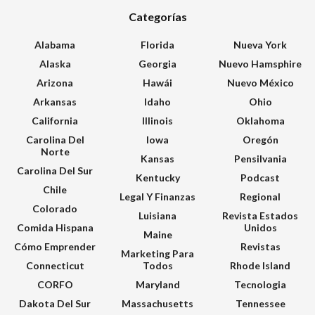
Categorías
Alabama
Florida
Nueva York
Alaska
Georgia
Nuevo Hamsphire
Arizona
Hawái
Nuevo México
Arkansas
Idaho
Ohio
California
Illinois
Oklahoma
Carolina Del
Iowa
Oregón
Norte
Kansas
Pensilvania
Carolina Del Sur
Kentucky
Podcast
Chile
Legal Y Finanzas
Regional
Colorado
Luisiana
Revista Estados
Comida Hispana
Unidos
Maine
Cómo Emprender
Revistas
Marketing Para
Connecticut
Todos
Rhode Island
CORFO
Maryland
Tecnologia
Dakota Del Sur
Massachusetts
Tennessee