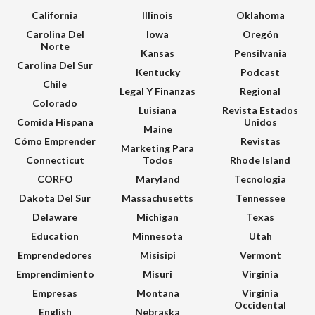
California
Illinois
Oklahoma
Carolina Del
Iowa
Oregón
Norte
Kansas
Pensilvania
Carolina Del Sur
Kentucky
Podcast
Chile
Legal Y Finanzas
Regional
Colorado
Luisiana
Revista Estados
Comida Hispana
Unidos
Maine
Cómo Emprender
Revistas
Marketing Para
Connecticut
Todos
Rhode Island
CORFO
Maryland
Tecnologia
Dakota Del Sur
Massachusetts
Tennessee
Delaware
Míchigan
Texas
Education
Minnesota
Utah
Emprendedores
Misisipi
Vermont
Emprendimiento
Misuri
Virginia
Empresas
Montana
Virginia
Occidental
English
Nebraska