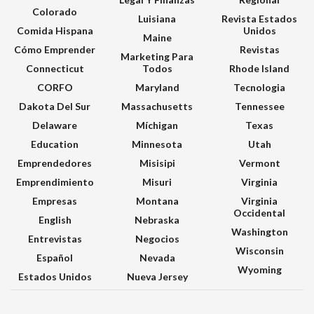
Colorado
Luisiana
Revista Estados
Comida Hispana
Unidos
Maine
Cómo Emprender
Revistas
Marketing Para
Connecticut
Todos
Rhode Island
CORFO
Maryland
Tecnologia
Dakota Del Sur
Massachusetts
Tennessee
Delaware
Míchigan
Texas
Education
Minnesota
Utah
Emprendedores
Misisipi
Vermont
Emprendimiento
Misuri
Virginia
Empresas
Montana
Virginia
Occidental
English
Nebraska
Washington
Entrevistas
Negocios
Wisconsin
Español
Nevada
Wyoming
Estados Unidos
Nueva Jersey