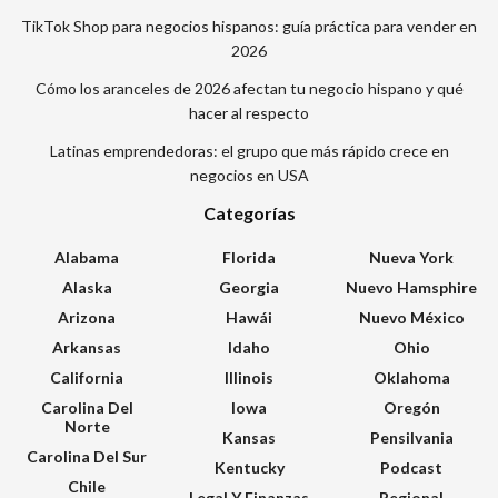
TikTok Shop para negocios hispanos: guía práctica para vender en
2026
Cómo los aranceles de 2026 afectan tu negocio hispano y qué
hacer al respecto
Latinas emprendedoras: el grupo que más rápido crece en
negocios en USA
Categorías
Alabama
Florida
Nueva York
Alaska
Georgia
Nuevo Hamsphire
Arizona
Hawái
Nuevo México
Arkansas
Idaho
Ohio
California
Illinois
Oklahoma
Carolina Del
Iowa
Oregón
Norte
Kansas
Pensilvania
Carolina Del Sur
Kentucky
Podcast
Chile
Legal Y Finanzas
Regional