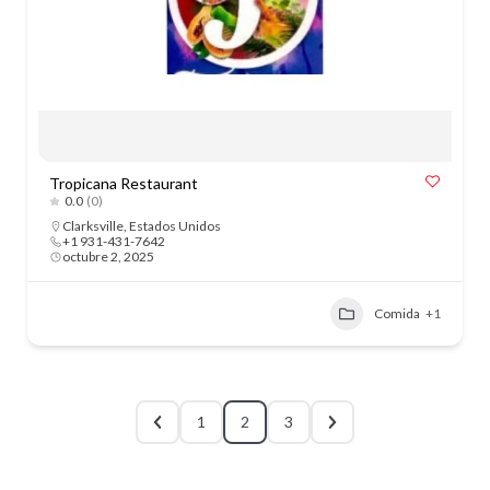
Tropicana Restaurant
0.0
(0)
Clarksville
,
Estados Unidos
+1 931-431-7642
octubre 2, 2025
Comida
+1
1
2
3