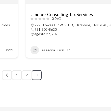
Jimenez Consulting Tax Services
0.0
(0)
 Unidos
2225 Lowes DR W STE B, Clarskville, TN 37040, 
931-802-8620
agosto 27, 2025
21
Asesoria Fiscal
+1
1
2
3