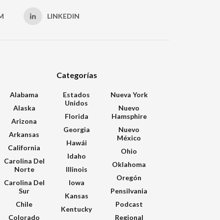
M
LINKEDIN
Categorías
Alabama
Estados
Nueva York
Unidos
Alaska
Nuevo
Florida
Hamsphire
Arizona
Georgia
Nuevo
Arkansas
México
Hawái
California
Ohio
Idaho
Carolina Del
Oklahoma
Norte
Illinois
Oregón
Carolina Del
Iowa
Sur
Pensilvania
Kansas
Chile
Podcast
Kentucky
Colorado
Regional