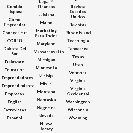
Legal Y
Comida
Finanzas
Revista
Hispana
Estados
Luisiana
Unidos
Cómo
Maine
Emprender
Revistas
Marketing
Connecticut
Rhode Island
Para Todos
CORFO
Tecnologia
Maryland
Dakota Del
Tennessee
Massachusetts
Sur
Texas
Míchigan
Delaware
Utah
Minnesota
Education
Vermont
Misisipi
Emprendedores
Virginia
Misuri
Emprendimiento
Virginia
Montana
Empresas
Occidental
Nebraska
English
Washington
Negocios
Entrevistas
Wisconsin
Nevada
Español
Wyoming
Nueva
Jersey