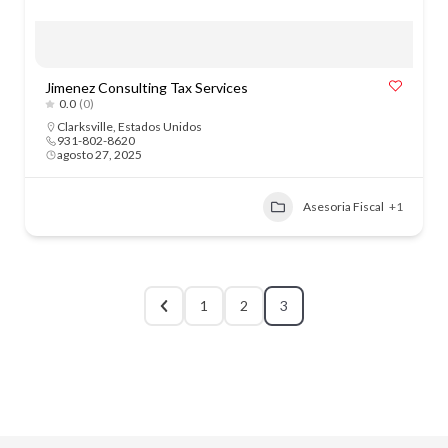
Jimenez Consulting Tax Services
0.0
(0)
Clarksville
,
Estados Unidos
931-802-8620
agosto 27, 2025
Asesoria Fiscal
+1
1
2
3