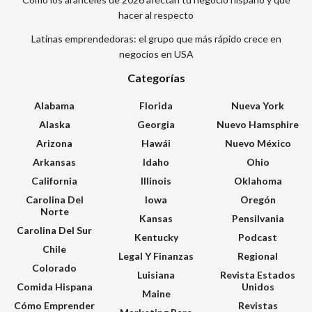
hacer al respecto
Latinas emprendedoras: el grupo que más rápido crece en
negocios en USA
Categorías
Alabama
Florida
Nueva York
Alaska
Georgia
Nuevo Hamsphire
Arizona
Hawái
Nuevo México
Arkansas
Idaho
Ohio
California
Illinois
Oklahoma
Carolina Del
Iowa
Oregón
Norte
Kansas
Pensilvania
Carolina Del Sur
Kentucky
Podcast
Chile
Legal Y Finanzas
Regional
Colorado
Luisiana
Revista Estados
Comida Hispana
Unidos
Maine
Cómo Emprender
Revistas