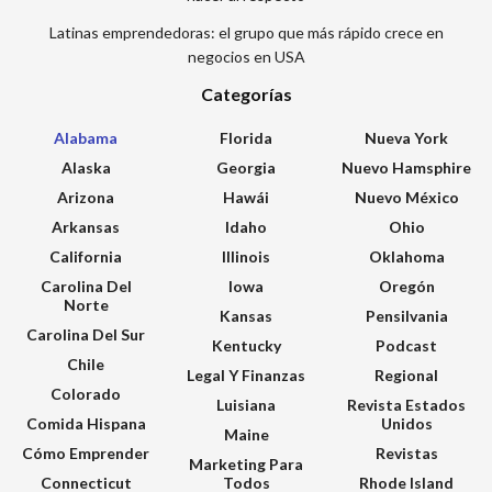
Latinas emprendedoras: el grupo que más rápido crece en
negocios en USA
Categorías
Alabama
Florida
Nueva York
Alaska
Georgia
Nuevo Hamsphire
Arizona
Hawái
Nuevo México
Arkansas
Idaho
Ohio
California
Illinois
Oklahoma
Carolina Del
Iowa
Oregón
Norte
Kansas
Pensilvania
Carolina Del Sur
Kentucky
Podcast
Chile
Legal Y Finanzas
Regional
Colorado
Luisiana
Revista Estados
Comida Hispana
Unidos
Maine
Cómo Emprender
Revistas
Marketing Para
Connecticut
Todos
Rhode Island