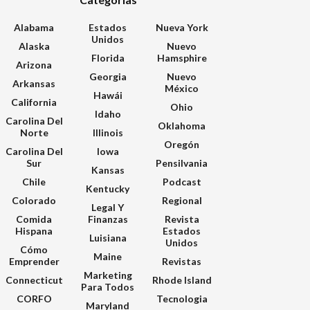
Alabama
Estados
Nueva York
Unidos
Alaska
Nuevo
Florida
Hamsphire
Arizona
Georgia
Nuevo
Arkansas
México
Hawái
California
Ohio
Idaho
Carolina Del
Oklahoma
Norte
Illinois
Oregón
Carolina Del
Iowa
Sur
Pensilvania
Kansas
Chile
Podcast
Kentucky
Colorado
Regional
Legal Y
Comida
Finanzas
Revista
Hispana
Estados
Luisiana
Unidos
Cómo
Maine
Emprender
Revistas
Marketing
Connecticut
Rhode Island
Para Todos
CORFO
Tecnologia
Maryland