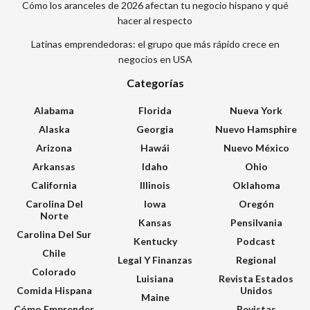
Cómo los aranceles de 2026 afectan tu negocio hispano y qué
hacer al respecto
Latinas emprendedoras: el grupo que más rápido crece en
negocios en USA
Categorías
Alabama
Florida
Nueva York
Alaska
Georgia
Nuevo Hamsphire
Arizona
Hawái
Nuevo México
Arkansas
Idaho
Ohio
California
Illinois
Oklahoma
Carolina Del
Iowa
Oregón
Norte
Kansas
Pensilvania
Carolina Del Sur
Kentucky
Podcast
Chile
Legal Y Finanzas
Regional
Colorado
Luisiana
Revista Estados
Comida Hispana
Unidos
Maine
Cómo Emprender
Revistas