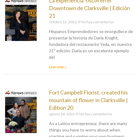
La experiencia YADA en el
Downtown de Clarksville | Edición
21
octubre 13, 2022
No hay comentarios
Hispanos Emprendedores se enorgullece de
presentar la historia de Darla Knight,
fundadora del restaurante Yada, en nuestra
21ª edición. Darla es un excelente ejemplo
del
Leer más »
Fort Campbell Florist, created his
mountain of flower in Clarksville |
Edition 20
agosto 26, 2022
No hay comentarios
As a Latino entrepreneur, there are many
things you have to worry about when
starting and running your own business.