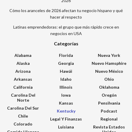
2026
Cómo los aranceles de 2026 afectan tu negocio hispano y qué
hacer al respecto
Latinas emprendedoras: el grupo que más rápido crece en
negocios en USA
Categorías
Alabama
Florida
Nueva York
Alaska
Georgia
Nuevo Hamsphire
Arizona
Hawái
Nuevo México
Arkansas
Idaho
Ohio
California
Illinois
Oklahoma
Carolina Del
Iowa
Oregón
Norte
Kansas
Pensilvania
Carolina Del Sur
Kentucky
Podcast
Chile
Legal Y Finanzas
Regional
Colorado
Luisiana
Revista Estados
Comida Hispana
Unidos