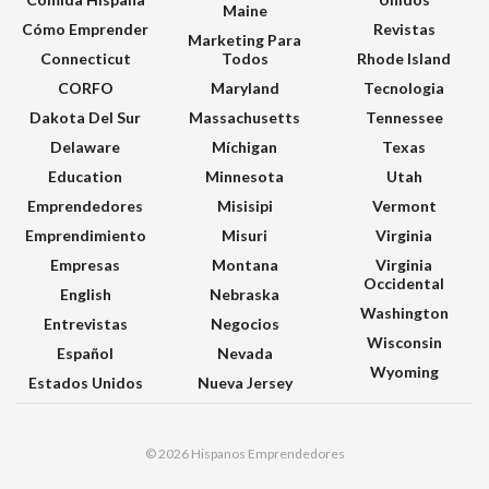
Maine
Cómo Emprender
Revistas
Marketing Para
Connecticut
Todos
Rhode Island
CORFO
Maryland
Tecnologia
Dakota Del Sur
Massachusetts
Tennessee
Delaware
Míchigan
Texas
Education
Minnesota
Utah
Emprendedores
Misisipi
Vermont
Emprendimiento
Misuri
Virginia
Empresas
Montana
Virginia
Occidental
English
Nebraska
Washington
Entrevistas
Negocios
Wisconsin
Español
Nevada
Wyoming
Estados Unidos
Nueva Jersey
© 2026 Hispanos Emprendedores