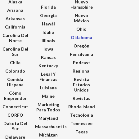
Alaska
Nuevo
Florida
Hamsphire
Arizona
Georgia
Nuevo
Arkansas
México
Hawái
California
Ohio
Idaho
Carolina Del
Oklahoma
Norte
Illinois
Oregón
Carolina Del
Iowa
Sur
Pensilvania
Kansas
Chile
Podcast
Kentucky
Colorado
Regional
Legal Y
Comida
Finanzas
Revista
Hispana
Estados
Luisiana
Unidos
Cómo
Maine
Emprender
Revistas
Marketing
Connecticut
Rhode Island
Para Todos
CORFO
Tecnologia
Maryland
Dakota Del
Tennessee
Massachusetts
Sur
Texas
Míchigan
Delaware