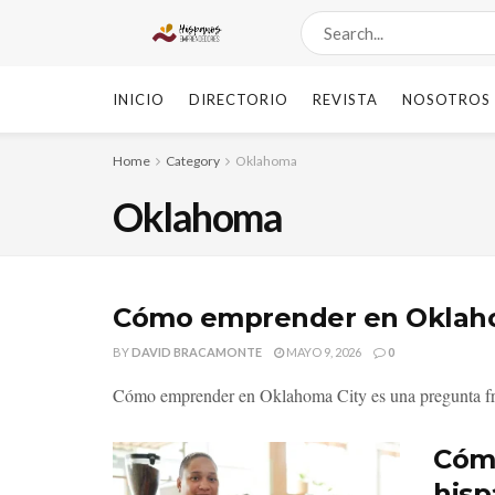
INICIO
DIRECTORIO
REVISTA
NOSOTROS
Home
Category
Oklahoma
Oklahoma
Cómo emprender en Oklahom
BY
DAVID BRACAMONTE
MAYO 9, 2026
0
Cómo emprender en Oklahoma City es una pregunta fre
Cómo
hisp