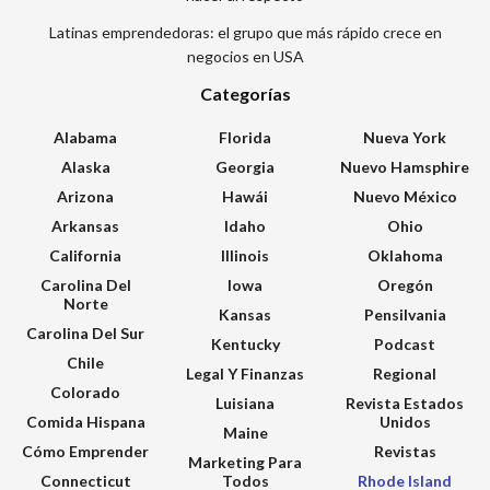
Latinas emprendedoras: el grupo que más rápido crece en
negocios en USA
Categorías
Alabama
Florida
Nueva York
Alaska
Georgia
Nuevo Hamsphire
Arizona
Hawái
Nuevo México
Arkansas
Idaho
Ohio
California
Illinois
Oklahoma
Carolina Del
Iowa
Oregón
Norte
Kansas
Pensilvania
Carolina Del Sur
Kentucky
Podcast
Chile
Legal Y Finanzas
Regional
Colorado
Luisiana
Revista Estados
Comida Hispana
Unidos
Maine
Cómo Emprender
Revistas
Marketing Para
Connecticut
Todos
Rhode Island