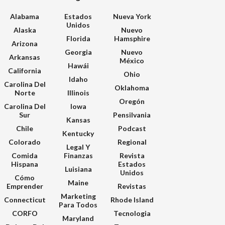
Alabama
Estados
Nueva York
Unidos
Alaska
Nuevo
Florida
Hamsphire
Arizona
Georgia
Nuevo
Arkansas
México
Hawái
California
Ohio
Idaho
Carolina Del
Oklahoma
Norte
Illinois
Oregón
Carolina Del
Iowa
Sur
Pensilvania
Kansas
Chile
Podcast
Kentucky
Colorado
Regional
Legal Y
Comida
Finanzas
Revista
Hispana
Estados
Luisiana
Unidos
Cómo
Maine
Emprender
Revistas
Marketing
Connecticut
Rhode Island
Para Todos
CORFO
Tecnologia
Maryland