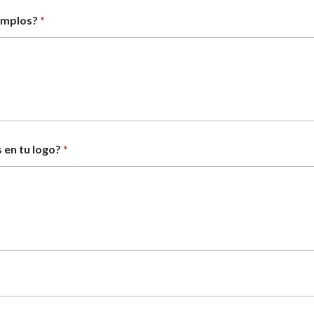
jemplos?
*
 en tu logo?
*