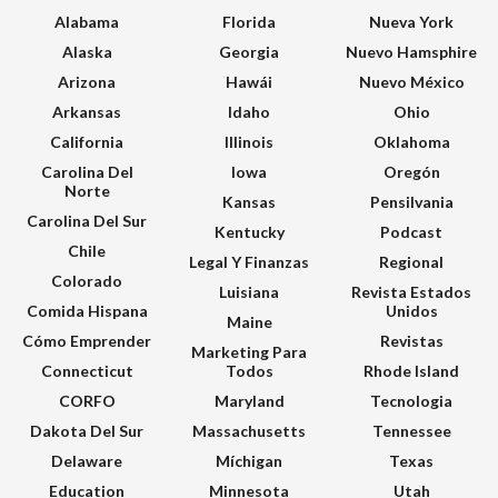
Alabama
Florida
Nueva York
Alaska
Georgia
Nuevo Hamsphire
Arizona
Hawái
Nuevo México
Arkansas
Idaho
Ohio
California
Illinois
Oklahoma
Carolina Del
Iowa
Oregón
Norte
Kansas
Pensilvania
Carolina Del Sur
Kentucky
Podcast
Chile
Legal Y Finanzas
Regional
Colorado
Luisiana
Revista Estados
Comida Hispana
Unidos
Maine
Cómo Emprender
Revistas
Marketing Para
Connecticut
Todos
Rhode Island
CORFO
Maryland
Tecnologia
Dakota Del Sur
Massachusetts
Tennessee
Delaware
Míchigan
Texas
Education
Minnesota
Utah