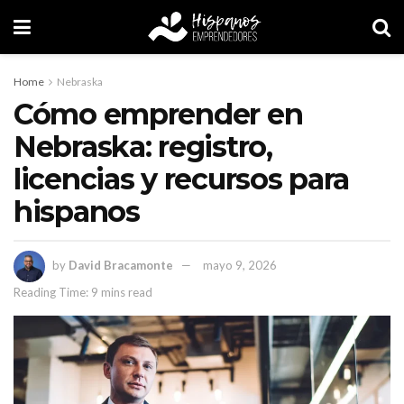
Home
Nebraska
Cómo emprender en
Nebraska: registro,
licencias y recursos para
hispanos
by
David Bracamonte
mayo 9, 2026
Reading Time: 9 mins read