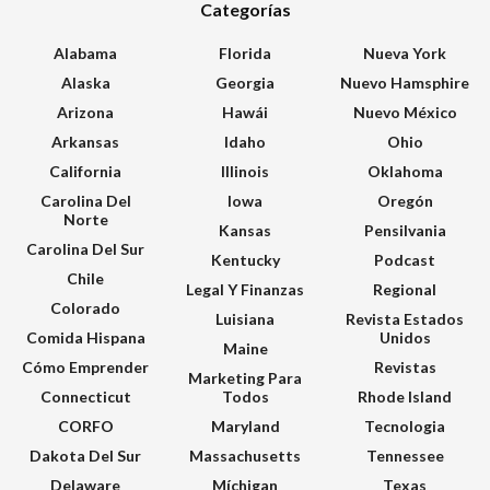
Categorías
Alabama
Florida
Nueva York
Alaska
Georgia
Nuevo Hamsphire
Arizona
Hawái
Nuevo México
Arkansas
Idaho
Ohio
California
Illinois
Oklahoma
Carolina Del
Iowa
Oregón
Norte
Kansas
Pensilvania
Carolina Del Sur
Kentucky
Podcast
Chile
Legal Y Finanzas
Regional
Colorado
Luisiana
Revista Estados
Comida Hispana
Unidos
Maine
Cómo Emprender
Revistas
Marketing Para
Connecticut
Todos
Rhode Island
CORFO
Maryland
Tecnologia
Dakota Del Sur
Massachusetts
Tennessee
Delaware
Míchigan
Texas