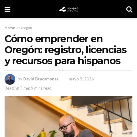
Home
Oregón
Cómo emprender en
Oregón: registro, licencias
y recursos para hispanos
by
David Bracamonte
mayo 9, 2026
Reading Time: 9 mins read