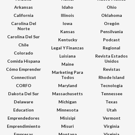
Arkansas
Idaho
Ohio
California
Illinois
Oklahoma
Carolina Del
Iowa
Oregón
Norte
Kansas
Pensilvania
Carolina Del Sur
Kentucky
Podcast
Chile
Legal Y Finanzas
Regional
Colorado
Luisiana
Revista Estados
Comida Hispana
Unidos
Maine
Cómo Emprender
Revistas
Marketing Para
Connecticut
Todos
Rhode Island
CORFO
Maryland
Tecnologia
Dakota Del Sur
Massachusetts
Tennessee
Delaware
Míchigan
Texas
Education
Minnesota
Utah
Emprendedores
Misisipi
Vermont
Emprendimiento
Misuri
Virginia
Empresas
Montana
Virginia