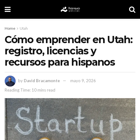
Home
Utah
Cómo emprender en Utah:
registro, licencias y
recursos para hispanos
by
David Bracamonte
mayo 9, 2026
Reading Time: 10 mins read