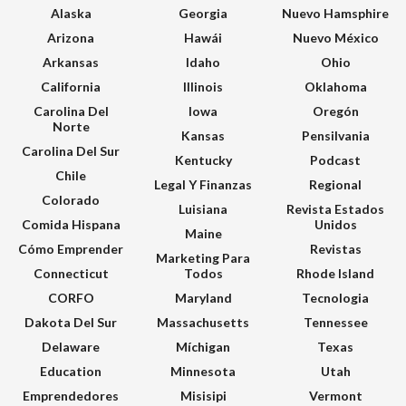
Alaska
Georgia
Nuevo Hamsphire
Arizona
Hawái
Nuevo México
Arkansas
Idaho
Ohio
California
Illinois
Oklahoma
Carolina Del
Iowa
Oregón
Norte
Kansas
Pensilvania
Carolina Del Sur
Kentucky
Podcast
Chile
Legal Y Finanzas
Regional
Colorado
Luisiana
Revista Estados
Comida Hispana
Unidos
Maine
Cómo Emprender
Revistas
Marketing Para
Connecticut
Todos
Rhode Island
CORFO
Maryland
Tecnologia
Dakota Del Sur
Massachusetts
Tennessee
Delaware
Míchigan
Texas
Education
Minnesota
Utah
Emprendedores
Misisipi
Vermont