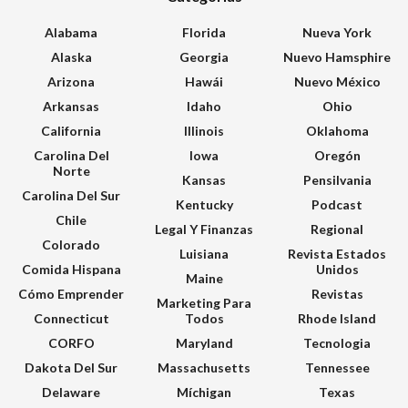
Alabama
Florida
Nueva York
Alaska
Georgia
Nuevo Hamsphire
Arizona
Hawái
Nuevo México
Arkansas
Idaho
Ohio
California
Illinois
Oklahoma
Carolina Del
Iowa
Oregón
Norte
Kansas
Pensilvania
Carolina Del Sur
Kentucky
Podcast
Chile
Legal Y Finanzas
Regional
Colorado
Luisiana
Revista Estados
Comida Hispana
Unidos
Maine
Cómo Emprender
Revistas
Marketing Para
Connecticut
Todos
Rhode Island
CORFO
Maryland
Tecnologia
Dakota Del Sur
Massachusetts
Tennessee
Delaware
Míchigan
Texas