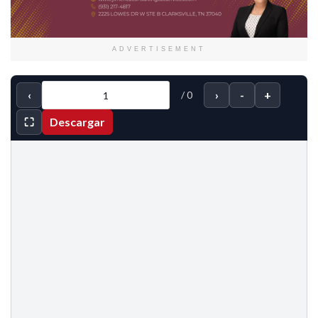
ADVERTISEMENT
‹
›
-
+
/
0
⛶
Descargar