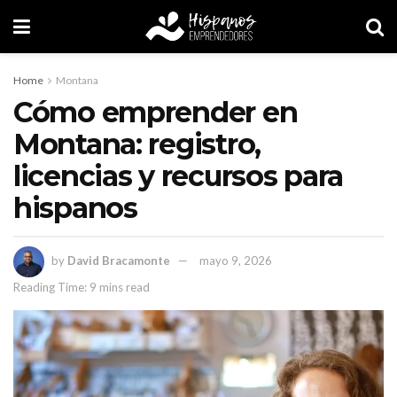
Home
Montana
Cómo emprender en
Montana: registro,
licencias y recursos para
hispanos
by
David Bracamonte
mayo 9, 2026
Reading Time: 9 mins read