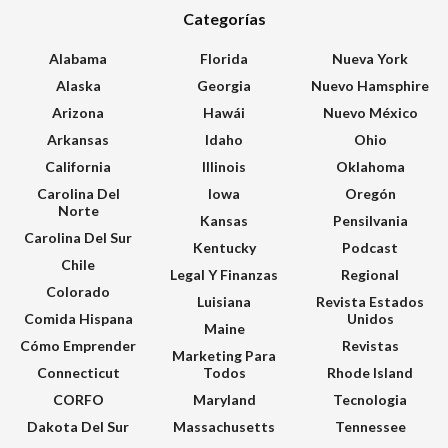
Categorías
Alabama
Florida
Nueva York
Alaska
Georgia
Nuevo Hamsphire
Arizona
Hawái
Nuevo México
Arkansas
Idaho
Ohio
California
Illinois
Oklahoma
Carolina Del
Iowa
Oregón
Norte
Kansas
Pensilvania
Carolina Del Sur
Kentucky
Podcast
Chile
Legal Y Finanzas
Regional
Colorado
Luisiana
Revista Estados
Comida Hispana
Unidos
Maine
Cómo Emprender
Revistas
Marketing Para
Connecticut
Todos
Rhode Island
CORFO
Maryland
Tecnologia
Dakota Del Sur
Massachusetts
Tennessee