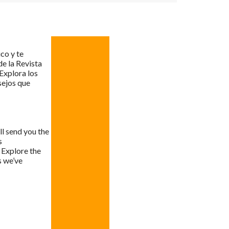
co y te
e la Revista
xplora los
sejos que
ll send you the
s
Explore the
s we’ve