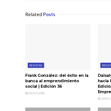
Related
Posts
REVISTAS
REVIS
Frank González: del éxito en la
Daisal
banca al emprendimiento
hacia 
social | Edición 36
Edició
Empre
JULIO 3, 2026
JUNIO 19