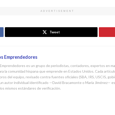
ADVERTISEMENT
Tweet
nos Emprendedores
os Emprendedores es un grupo de periodistas, contadores, expertos en 
 para la comunidad hispana que emprende en Estados Unidos. Cada artículo
ros del equipo, revisado contra fuentes oficiales (SBA, IRS, USCIS, gobie
e un autor individual identificado —David Bracamonte o María Jiménez— e
 los mismos estándares de verificación.