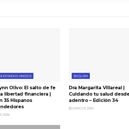
TA ESTADOS UNIDOS
ENGLISH
ynn Olivo: El salto de fe
Dra Margarita Villareal |
la libertad financiera |
Cuidando tu salud desd
n 35 Hispanos
adentro – Edición 34
ndedores
JUNIO 19, 2026
, 2026