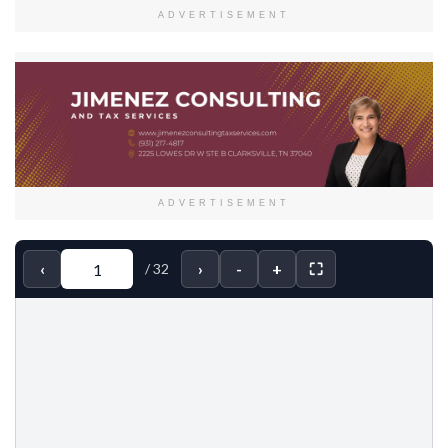
ADVERTISEMENT
ADVERTISEMENT
‹
›
-
+
⛶
/
32