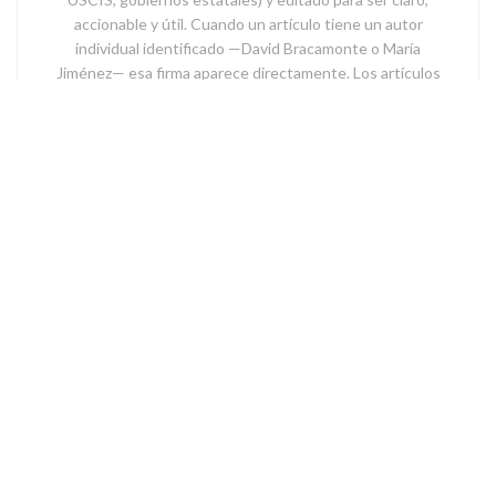
accionable y útil. Cuando un artículo tiene un autor
individual identificado —David Bracamonte o María
Jiménez— esa firma aparece directamente. Los artículos
firmados por el equipo editorial cumplen los mismos
estándares de verificación.
Related
Posts