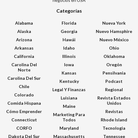
negocios en USA
Categorías
Alabama
Florida
Nueva York
Alaska
Georgia
Nuevo Hamsphire
Arizona
Hawái
Nuevo México
Arkansas
Idaho
Ohio
California
Illinois
Oklahoma
Carolina Del
Iowa
Oregón
Norte
Kansas
Pensilvania
Carolina Del Sur
Kentucky
Podcast
Chile
Legal Y Finanzas
Regional
Colorado
Luisiana
Revista Estados
Comida Hispana
Unidos
Maine
Cómo Emprender
Revistas
Marketing Para
Connecticut
Todos
Rhode Island
CORFO
Maryland
Tecnologia
Dakota Del Sur
Massachusetts
Tennessee