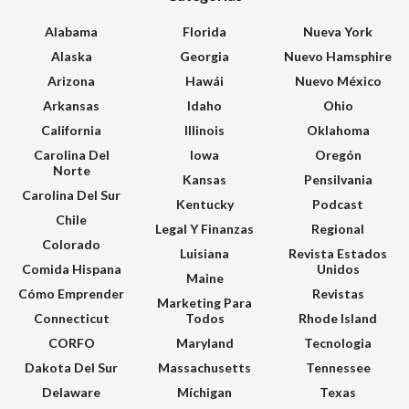
Alabama
Florida
Nueva York
Alaska
Georgia
Nuevo Hamsphire
Arizona
Hawái
Nuevo México
Arkansas
Idaho
Ohio
California
Illinois
Oklahoma
Carolina Del
Iowa
Oregón
Norte
Kansas
Pensilvania
Carolina Del Sur
Kentucky
Podcast
Chile
Legal Y Finanzas
Regional
Colorado
Luisiana
Revista Estados
Comida Hispana
Unidos
Maine
Cómo Emprender
Revistas
Marketing Para
Connecticut
Todos
Rhode Island
CORFO
Maryland
Tecnologia
Dakota Del Sur
Massachusetts
Tennessee
Delaware
Míchigan
Texas