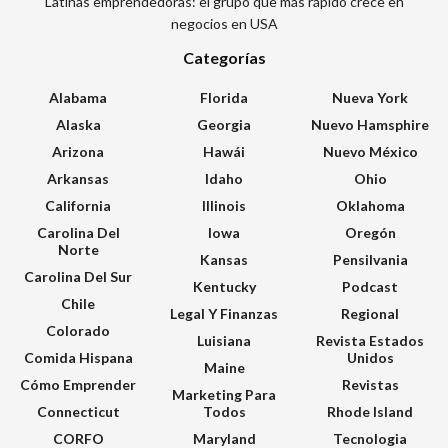
Latinas emprendedoras: el grupo que más rápido crece en
negocios en USA
Categorías
Alabama
Florida
Nueva York
Alaska
Georgia
Nuevo Hamsphire
Arizona
Hawái
Nuevo México
Arkansas
Idaho
Ohio
California
Illinois
Oklahoma
Carolina Del
Iowa
Oregón
Norte
Kansas
Pensilvania
Carolina Del Sur
Kentucky
Podcast
Chile
Legal Y Finanzas
Regional
Colorado
Luisiana
Revista Estados
Comida Hispana
Unidos
Maine
Cómo Emprender
Revistas
Marketing Para
Connecticut
Todos
Rhode Island
CORFO
Maryland
Tecnologia