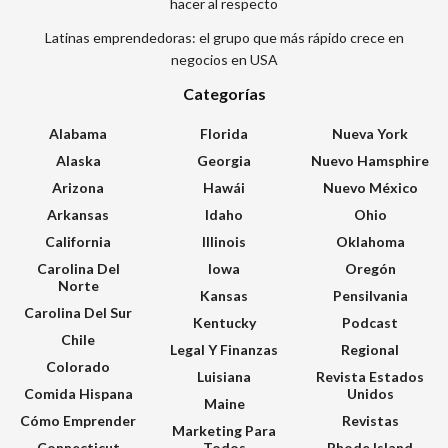
hacer al respecto
Latinas emprendedoras: el grupo que más rápido crece en
negocios en USA
Categorías
Alabama
Florida
Nueva York
Alaska
Georgia
Nuevo Hamsphire
Arizona
Hawái
Nuevo México
Arkansas
Idaho
Ohio
California
Illinois
Oklahoma
Carolina Del
Iowa
Oregón
Norte
Kansas
Pensilvania
Carolina Del Sur
Kentucky
Podcast
Chile
Legal Y Finanzas
Regional
Colorado
Luisiana
Revista Estados
Comida Hispana
Unidos
Maine
Cómo Emprender
Revistas
Marketing Para
Connecticut
Todos
Rhode Island