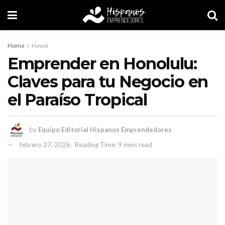
Home
Hawái
Emprender en Honolulu:
Claves para tu Negocio en
el Paraíso Tropical
by
Equipo Editorial Hispanos Emprendedores
febrero 27, 2026
Reading Time: 9 mins read