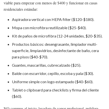
viable para empezar con menos de $400 y funcionar en casas
residenciales estándar:
Aspiradora vertical con HEPA filter ($120-$180).
Mopa con microfibra reutilizable ($25-$40).
Kit de paños de microfibra (12-24 unidades, $20-$35).
Productos básicos: desengrasante, limpiador multi-
superficie, limpiavidrios, desinfectante de baño, cera
para pisos ($40-$70).
Guantes, mascarillas, cubrecalzado ($25).
Balde con escurridor, cepillo, escoba y pala ($30).
Uniforme simple con logo estampado ($40-$60).
Tablet o clipboard para checklists y firma del cliente
($60).
NO compres al inicio: lavadora de vapor profesional, pulidora