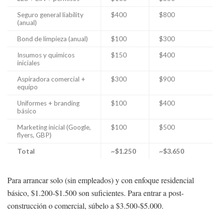
Seguro general liability
$400
$800
(anual)
Bond de limpieza (anual)
$100
$300
Insumos y químicos
$150
$400
iniciales
Aspiradora comercial +
$300
$900
equipo
Uniformes + branding
$100
$400
básico
Marketing inicial (Google,
$100
$500
flyers, GBP)
Total
~$1.250
~$3.650
Para arrancar solo (sin empleados) y con enfoque residencial
básico, $1.200-$1.500 son suficientes. Para entrar a post-
construcción o comercial, súbelo a $3.500-$5.000.