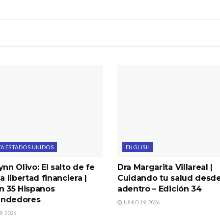
TA ESTADOS UNIDOS
ENGLISH
ynn Olivo: El salto de fe
Dra Margarita Villareal |
la libertad financiera |
Cuidando tu salud desd
n 35 Hispanos
adentro – Edición 34
ndedores
JUNIO 19, 2026
, 2026