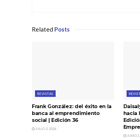
Related
Posts
REVISTAS
REVIS
Frank González: del éxito en la
Daisal
banca al emprendimiento
hacia 
social | Edición 36
Edició
Empre
JULIO 3, 2026
JUNIO 19