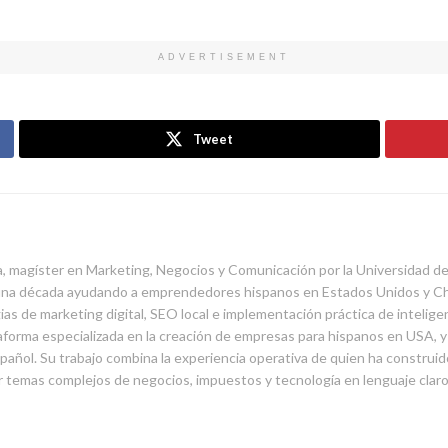
ADVERTISEMENT
Tweet
, magíster en Marketing, Negocios y Comunicación por la Universidad de
na década ayudando a emprendedores hispanos en Estados Unidos y Chile
as de marketing digital, SEO local e implementación práctica de inteligenc
forma especializada en la creación de empresas para hispanos en USA,
añol. Su trabajo combina la experiencia operativa de quien ha construido
ar temas complejos de negocios, impuestos y tecnología en lenguaje claro