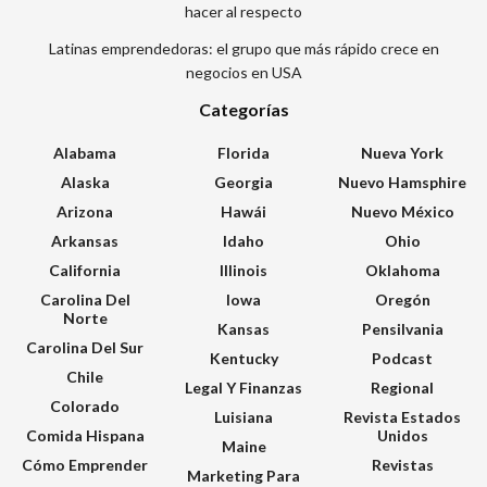
hacer al respecto
Latinas emprendedoras: el grupo que más rápido crece en
negocios en USA
Categorías
Alabama
Florida
Nueva York
Alaska
Georgia
Nuevo Hamsphire
Arizona
Hawái
Nuevo México
Arkansas
Idaho
Ohio
California
Illinois
Oklahoma
Carolina Del
Iowa
Oregón
Norte
Kansas
Pensilvania
Carolina Del Sur
Kentucky
Podcast
Chile
Legal Y Finanzas
Regional
Colorado
Luisiana
Revista Estados
Comida Hispana
Unidos
Maine
Cómo Emprender
Revistas
Marketing Para