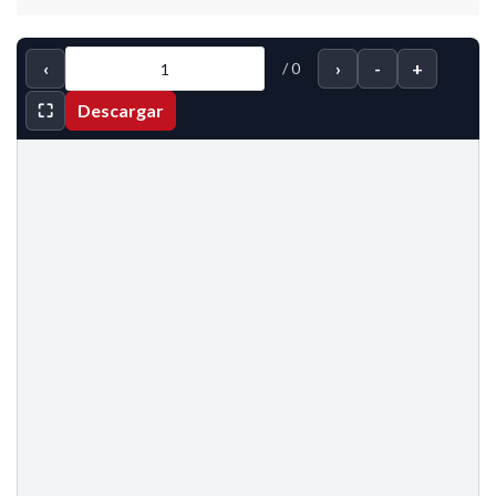
‹
›
-
+
/
0
⛶
Descargar