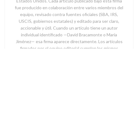
Estados Unidos. Cada artículo publicado bajo esta firma
fue producido en colaboración entre varios miembros del
equipo, revisado contra fuentes oficiales (SBA, IRS,
USCIS, gobiernos estatales) y editado para ser claro,
accionable y útil. Cuando un artículo tiene un autor
individual identificado —David Bracamonte o María
Jiménez— esa firma aparece directamente. Los artículos
firmados por el equipo editorial cumplen los mismos
estándares de verificación.
Related
Posts