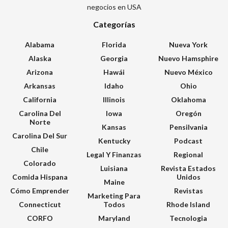
negocios en USA
Categorías
Alabama
Florida
Nueva York
Alaska
Georgia
Nuevo Hamsphire
Arizona
Hawái
Nuevo México
Arkansas
Idaho
Ohio
California
Illinois
Oklahoma
Carolina Del
Iowa
Oregón
Norte
Kansas
Pensilvania
Carolina Del Sur
Kentucky
Podcast
Chile
Legal Y Finanzas
Regional
Colorado
Luisiana
Revista Estados
Comida Hispana
Unidos
Maine
Cómo Emprender
Revistas
Marketing Para
Connecticut
Todos
Rhode Island
CORFO
Maryland
Tecnologia