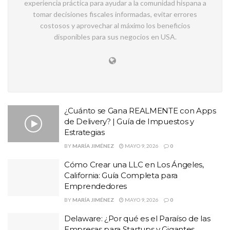
experiencia práctica para ayudar a la comunidad hispana a
tomar decisiones fiscales informadas, evitar errores
costosos y aprovechar al máximo los beneficios
disponibles para sus negocios en USA.
¿Cuánto se Gana REALMENTE con Apps
de Delivery? | Guía de Impuestos y
Estrategias
BY
MARÍA JIMÉNEZ
MAYO 9, 2026
0
Cómo Crear una LLC en Los Ángeles,
California: Guía Completa para
Emprendedores
BY
MARÍA JIMÉNEZ
MAYO 9, 2026
0
Delaware: ¿Por qué es el Paraíso de las
Empresas para Startups y Gigantes