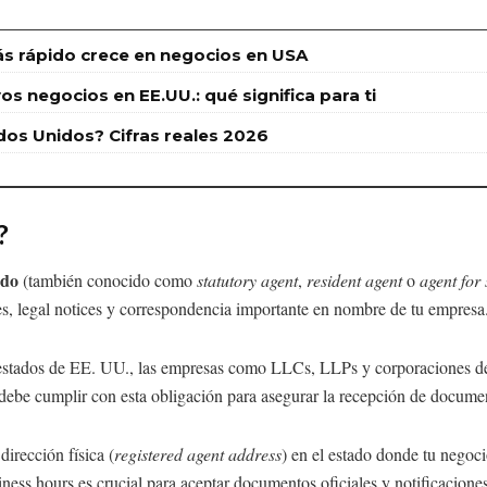
s rápido crece en negocios en USA
s negocios en EE.UU.: qué significa para ti
dos Unidos? Cifras reales 2026
?
ado
(también conocido como
statutory agent
,
resident agent
o
agent for 
les, legal notices y correspondencia importante en nombre de tu empresa
estados de EE. UU., las empresas como LLCs, LLPs y corporaciones de
debe cumplir con esta obligación para asegurar la recepción de document
irección física (
registered agent address
) en el estado donde tu negoci
ness hours es crucial para aceptar documentos oficiales y notificaciones