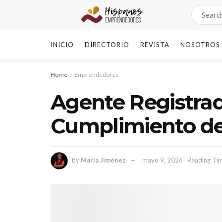
INICIO
DIRECTORIO
REVISTA
NOSOTROS
Home
Emprendedores
Agente Registrad
Cumplimiento de
by
María Jiménez
mayo 9, 2026
Reading Tim