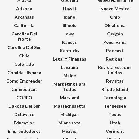
Alaska
Georgia
Nuevo Hamsphire
Arizona
Hawái
Nuevo México
Arkansas
Idaho
Ohio
California
Illinois
Oklahoma
Carolina Del
Iowa
Oregón
Norte
Kansas
Pensilvania
Carolina Del Sur
Kentucky
Podcast
Chile
Legal Y Finanzas
Regional
Colorado
Luisiana
Revista Estados
Comida Hispana
Unidos
Maine
Cómo Emprender
Revistas
Marketing Para
Connecticut
Todos
Rhode Island
CORFO
Maryland
Tecnologia
Dakota Del Sur
Massachusetts
Tennessee
Delaware
Míchigan
Texas
Education
Minnesota
Utah
Emprendedores
Misisipi
Vermont