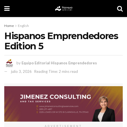
Home
English
Hispanos Emprendedores
Edition 5
by
Equipo Editorial Hispanos Emprendedores
julio 3, 2026
Reading Time: 2 mins read
ADVERTISEMENT