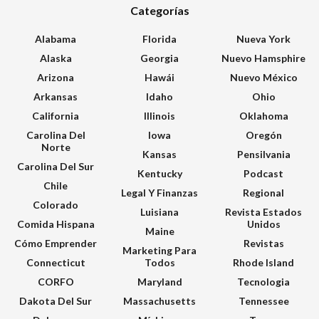
Categorías
Alabama
Florida
Nueva York
Alaska
Georgia
Nuevo Hamsphire
Arizona
Hawái
Nuevo México
Arkansas
Idaho
Ohio
California
Illinois
Oklahoma
Carolina Del
Iowa
Oregón
Norte
Kansas
Pensilvania
Carolina Del Sur
Kentucky
Podcast
Chile
Legal Y Finanzas
Regional
Colorado
Luisiana
Revista Estados
Comida Hispana
Unidos
Maine
Cómo Emprender
Revistas
Marketing Para
Connecticut
Todos
Rhode Island
CORFO
Maryland
Tecnologia
Dakota Del Sur
Massachusetts
Tennessee