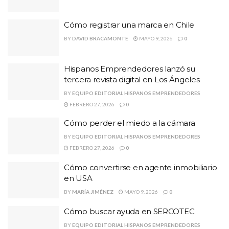
Cómo registrar una marca en Chile
BY
DAVID BRACAMONTE
MAYO 9, 2026
0
Hispanos Emprendedores lanzó su
tercera revista digital en Los Ángeles
BY
EQUIPO EDITORIAL HISPANOS EMPRENDEDORES
FEBRERO 27, 2026
0
Cómo perder el miedo a la cámara
BY
EQUIPO EDITORIAL HISPANOS EMPRENDEDORES
FEBRERO 27, 2026
0
Cómo convertirse en agente inmobiliario
en USA
BY
MARÍA JIMÉNEZ
MAYO 9, 2026
0
Cómo buscar ayuda en SERCOTEC
BY
EQUIPO EDITORIAL HISPANOS EMPRENDEDORES