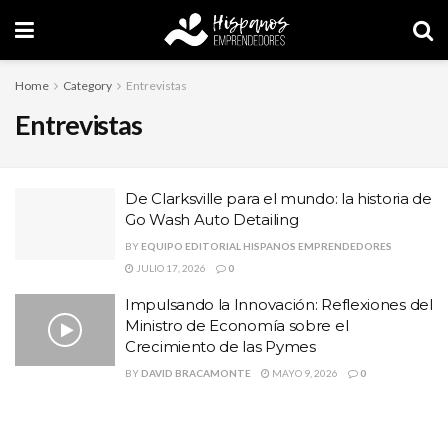
Home
Category
Entrevistas
Entrevistas
De Clarksville para el mundo: la historia de
Go Wash Auto Detailing
BY
EQUIPO EDITORIAL HISPANOS EMPRENDEDORES
JULIO 17, 2026
0
Impulsando la Innovación: Reflexiones del
Ministro de Economía sobre el
Crecimiento de las Pymes
BY
DAVID BRACAMONTE
MAYO 9, 2026
0