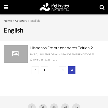
Home
Category
English
English
Hispanos Emprendedores Edition 2
BY
EQUIPO EDITORIAL HISPANOS EMPRENDEDORES
JUNIO 18, 2026
0
1
…
3
4