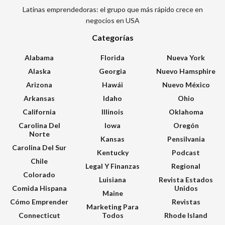
Latinas emprendedoras: el grupo que más rápido crece en
negocios en USA
Categorías
Alabama
Florida
Nueva York
Alaska
Georgia
Nuevo Hamsphire
Arizona
Hawái
Nuevo México
Arkansas
Idaho
Ohio
California
Illinois
Oklahoma
Carolina Del
Iowa
Oregón
Norte
Kansas
Pensilvania
Carolina Del Sur
Kentucky
Podcast
Chile
Legal Y Finanzas
Regional
Colorado
Luisiana
Revista Estados
Comida Hispana
Unidos
Maine
Cómo Emprender
Revistas
Marketing Para
Connecticut
Todos
Rhode Island