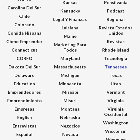
Kansas
Pensilvania
Carolina Del Sur
Kentucky
Podcast
Chile
Legal Y Finanzas
Regional
Colorado
Luisiana
Revista Estados
Comida Hispana
Unidos
Maine
Cómo Emprender
Revistas
Marketing Para
Connecticut
Todos
Rhode Island
CORFO
Maryland
Tecnologia
Dakota Del Sur
Massachusetts
Tennessee
Delaware
Míchigan
Texas
Education
Minnesota
Utah
Emprendedores
Misisipi
Vermont
Emprendimiento
Misuri
Virginia
Empresas
Montana
Virginia
Occidental
English
Nebraska
Washington
Entrevistas
Negocios
Wisconsin
Español
Nevada
Wyoming