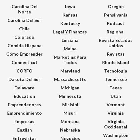
Carolina Del
Iowa
Oregón
Norte
Kansas
Pensilvania
Carolina Del Sur
Kentucky
Podcast
Chile
Legal Y Finanzas
Regional
Colorado
Luisiana
Revista Estados
Comida Hispana
Unidos
Maine
Cómo Emprender
Revistas
Marketing Para
Connecticut
Todos
Rhode Island
CORFO
Maryland
Tecnologia
Dakota Del Sur
Massachusetts
Tennessee
Delaware
Míchigan
Texas
Education
Minnesota
Utah
Emprendedores
Misisipi
Vermont
Emprendimiento
Misuri
Virginia
Empresas
Montana
Virginia
Occidental
English
Nebraska
Washington
Entrevistas
Negocios