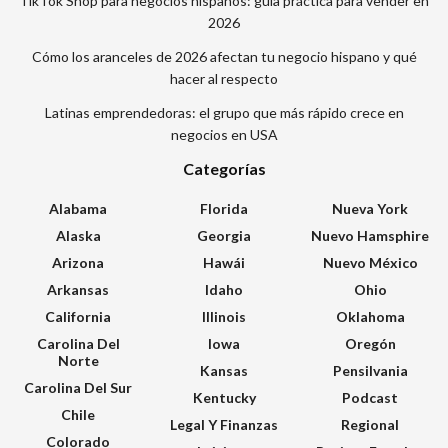
TikTok Shop para negocios hispanos: guía práctica para vender en
2026
Cómo los aranceles de 2026 afectan tu negocio hispano y qué
hacer al respecto
Latinas emprendedoras: el grupo que más rápido crece en
negocios en USA
Categorías
Alabama
Florida
Nueva York
Alaska
Georgia
Nuevo Hamsphire
Arizona
Hawái
Nuevo México
Arkansas
Idaho
Ohio
California
Illinois
Oklahoma
Carolina Del
Iowa
Oregón
Norte
Kansas
Pensilvania
Carolina Del Sur
Kentucky
Podcast
Chile
Legal Y Finanzas
Regional
Colorado