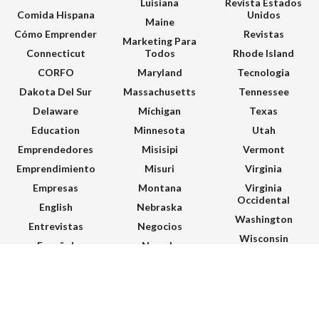
Luisiana
Revista Estados
Comida Hispana
Unidos
Maine
Cómo Emprender
Revistas
Marketing Para
Connecticut
Todos
Rhode Island
CORFO
Maryland
Tecnologia
Dakota Del Sur
Massachusetts
Tennessee
Delaware
Míchigan
Texas
Education
Minnesota
Utah
Emprendedores
Misisipi
Vermont
Emprendimiento
Misuri
Virginia
Empresas
Montana
Virginia
Occidental
English
Nebraska
Washington
Entrevistas
Negocios
Wisconsin
Español
Nevada
Wyoming
Estados Unidos
Nueva Jersey
© 2026 Hispanos Emprendedores