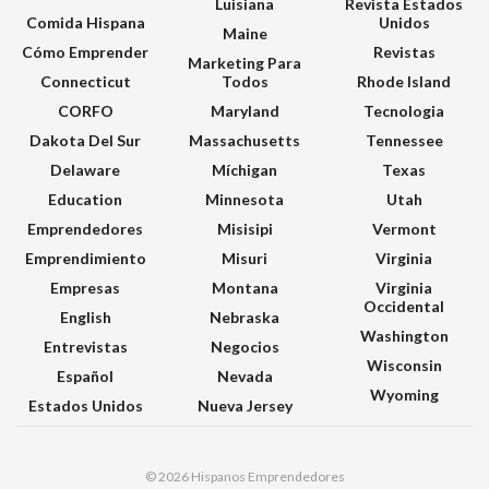
Luisiana
Revista Estados
Comida Hispana
Unidos
Maine
Cómo Emprender
Revistas
Marketing Para
Connecticut
Todos
Rhode Island
CORFO
Maryland
Tecnologia
Dakota Del Sur
Massachusetts
Tennessee
Delaware
Míchigan
Texas
Education
Minnesota
Utah
Emprendedores
Misisipi
Vermont
Emprendimiento
Misuri
Virginia
Empresas
Montana
Virginia
Occidental
English
Nebraska
Washington
Entrevistas
Negocios
Wisconsin
Español
Nevada
Wyoming
Estados Unidos
Nueva Jersey
© 2026 Hispanos Emprendedores