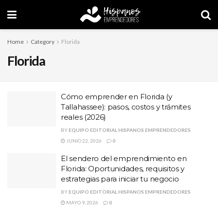
Home
Category
Florida
Florida
Cómo emprender en Florida (y
Tallahassee): pasos, costos y trámites
reales (2026)
BY
EQUIPO EDITORIAL HISPANOS EMPRENDEDORES
JUNIO 22, 2026
0
El sendero del emprendimiento en
Florida: Oportunidades, requisitos y
estrategias para iniciar tu negocio
BY
EQUIPO EDITORIAL HISPANOS EMPRENDEDORES
MAYO 9, 2026
0