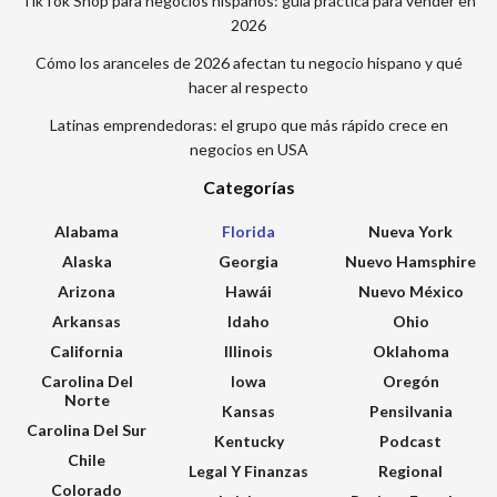
TikTok Shop para negocios hispanos: guía práctica para vender en
2026
Cómo los aranceles de 2026 afectan tu negocio hispano y qué
hacer al respecto
Latinas emprendedoras: el grupo que más rápido crece en
negocios en USA
Categorías
Alabama
Florida
Nueva York
Alaska
Georgia
Nuevo Hamsphire
Arizona
Hawái
Nuevo México
Arkansas
Idaho
Ohio
California
Illinois
Oklahoma
Carolina Del
Iowa
Oregón
Norte
Kansas
Pensilvania
Carolina Del Sur
Kentucky
Podcast
Chile
Legal Y Finanzas
Regional
Colorado