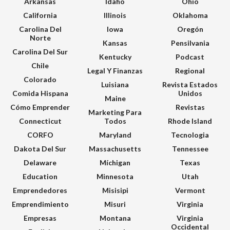
Arkansas
Idaho
Ohio
California
Illinois
Oklahoma
Carolina Del
Iowa
Oregón
Norte
Kansas
Pensilvania
Carolina Del Sur
Kentucky
Podcast
Chile
Legal Y Finanzas
Regional
Colorado
Luisiana
Revista Estados
Comida Hispana
Unidos
Maine
Cómo Emprender
Revistas
Marketing Para
Connecticut
Todos
Rhode Island
CORFO
Maryland
Tecnologia
Dakota Del Sur
Massachusetts
Tennessee
Delaware
Míchigan
Texas
Education
Minnesota
Utah
Emprendedores
Misisipi
Vermont
Emprendimiento
Misuri
Virginia
Empresas
Montana
Virginia
Occidental