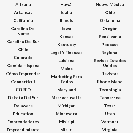
Arizona
Hawái
Nuevo México
Arkansas
Idaho
Ohio
California
Illinois
Oklahoma
Carolina Del
Iowa
Oregón
Norte
Kansas
Pensilvania
Carolina Del Sur
Kentucky
Podcast
Chile
Legal Y Finanzas
Regional
Colorado
Luisiana
Revista Estados
Comida Hispana
Unidos
Maine
Cómo Emprender
Revistas
Marketing Para
Connecticut
Todos
Rhode Island
CORFO
Maryland
Tecnologia
Dakota Del Sur
Massachusetts
Tennessee
Delaware
Míchigan
Texas
Education
Minnesota
Utah
Emprendedores
Misisipi
Vermont
Emprendimiento
Misuri
Virginia