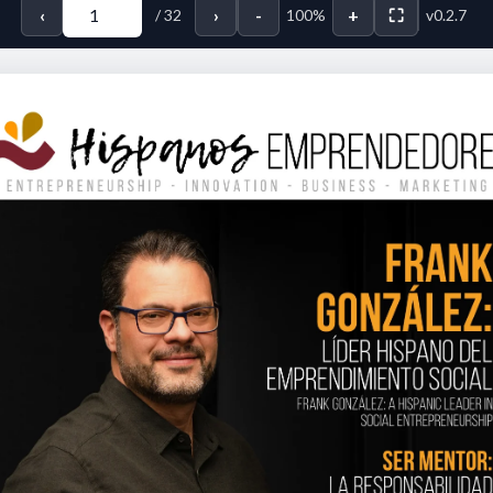
‹
›
-
+
⛶
/
32
100%
v0.2.7