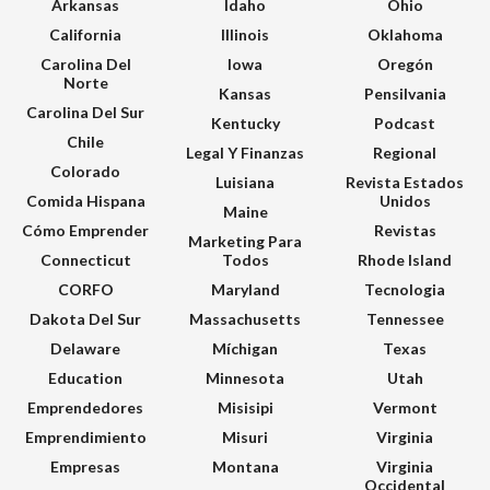
Arkansas
Idaho
Ohio
California
Illinois
Oklahoma
Carolina Del
Iowa
Oregón
Norte
Kansas
Pensilvania
Carolina Del Sur
Kentucky
Podcast
Chile
Legal Y Finanzas
Regional
Colorado
Luisiana
Revista Estados
Comida Hispana
Unidos
Maine
Cómo Emprender
Revistas
Marketing Para
Connecticut
Todos
Rhode Island
CORFO
Maryland
Tecnologia
Dakota Del Sur
Massachusetts
Tennessee
Delaware
Míchigan
Texas
Education
Minnesota
Utah
Emprendedores
Misisipi
Vermont
Emprendimiento
Misuri
Virginia
Empresas
Montana
Virginia
Occidental