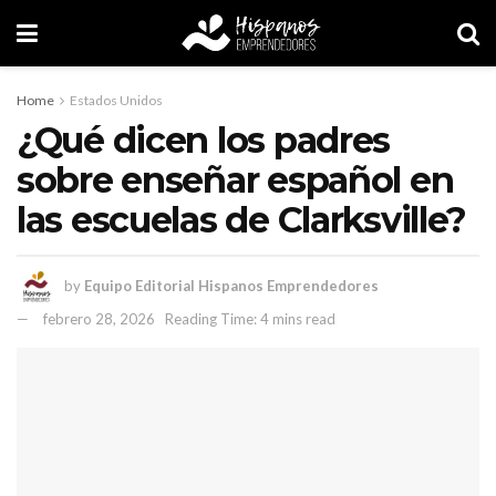
Home
Estados Unidos
¿Qué dicen los padres
sobre enseñar español en
las escuelas de Clarksville?
by
Equipo Editorial Hispanos Emprendedores
febrero 28, 2026
Reading Time: 4 mins read