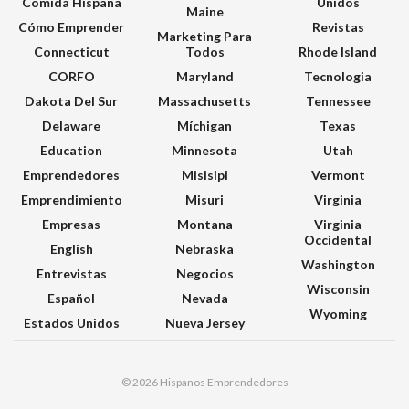
Comida Hispana
Unidos
Maine
Cómo Emprender
Revistas
Marketing Para
Connecticut
Todos
Rhode Island
CORFO
Maryland
Tecnologia
Dakota Del Sur
Massachusetts
Tennessee
Delaware
Míchigan
Texas
Education
Minnesota
Utah
Emprendedores
Misisipi
Vermont
Emprendimiento
Misuri
Virginia
Empresas
Montana
Virginia
Occidental
English
Nebraska
Washington
Entrevistas
Negocios
Wisconsin
Español
Nevada
Wyoming
Estados Unidos
Nueva Jersey
© 2026 Hispanos Emprendedores