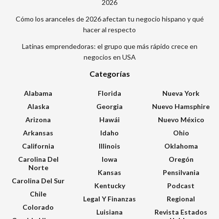
2026
Cómo los aranceles de 2026 afectan tu negocio hispano y qué
hacer al respecto
Latinas emprendedoras: el grupo que más rápido crece en
negocios en USA
Categorías
Alabama
Florida
Nueva York
Alaska
Georgia
Nuevo Hamsphire
Arizona
Hawái
Nuevo México
Arkansas
Idaho
Ohio
California
Illinois
Oklahoma
Carolina Del
Iowa
Oregón
Norte
Kansas
Pensilvania
Carolina Del Sur
Kentucky
Podcast
Chile
Legal Y Finanzas
Regional
Colorado
Luisiana
Revista Estados