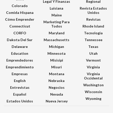
Legal Y Finanzas
Regional
Colorado
Luisiana
Revista Estados
Comida Hispana
Unidos
Maine
Cómo Emprender
Revistas
Marketing Para
Connecticut
Todos
Rhode Island
CORFO
Maryland
Tecnologia
Dakota Del Sur
Massachusetts
Tennessee
Delaware
Míchigan
Texas
Education
Minnesota
Utah
Emprendedores
Misisipi
Vermont
Emprendimiento
Misuri
Virginia
Empresas
Montana
Virginia
Occidental
English
Nebraska
Washington
Entrevistas
Negocios
Wisconsin
Español
Nevada
Wyoming
Estados Unidos
Nueva Jersey