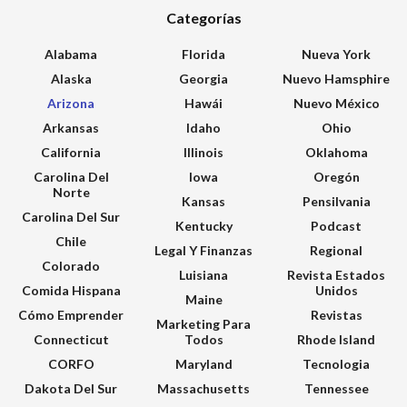
Categorías
Alabama
Florida
Nueva York
Alaska
Georgia
Nuevo Hamsphire
Arizona
Hawái
Nuevo México
Arkansas
Idaho
Ohio
California
Illinois
Oklahoma
Carolina Del
Iowa
Oregón
Norte
Kansas
Pensilvania
Carolina Del Sur
Kentucky
Podcast
Chile
Legal Y Finanzas
Regional
Colorado
Luisiana
Revista Estados
Comida Hispana
Unidos
Maine
Cómo Emprender
Revistas
Marketing Para
Connecticut
Todos
Rhode Island
CORFO
Maryland
Tecnologia
Dakota Del Sur
Massachusetts
Tennessee